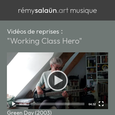
rémy
salaün
.art
musique
:
Vidéos de reprises
"Working Class Hero"
Video
Player
Current
Total
00:00
04:32
time
duration
Green Day (2003)