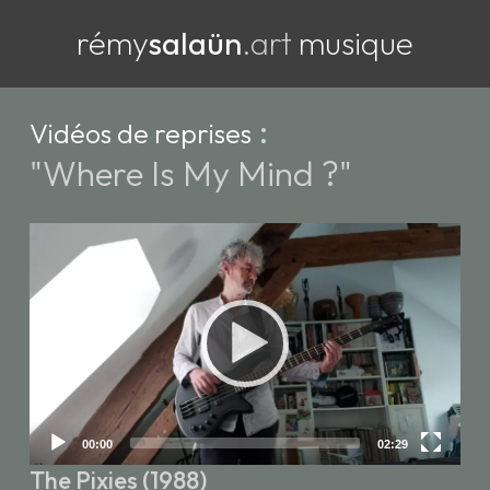
rémy
salaün
.art
musique
:
Vidéos de reprises
"Where Is My Mind ?"
Video
Player
Current
Total
00:00
02:29
time
duration
The Pixies (1988)