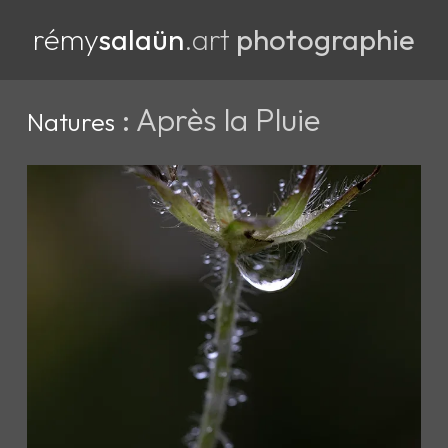
rémy
salaün
.art
photographie
: Après la Pluie
Natures