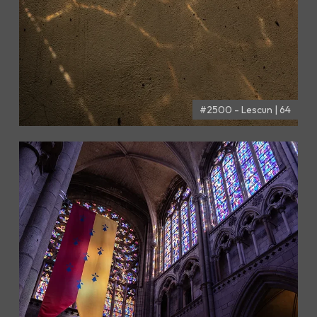
#2500 - Lescun | 64