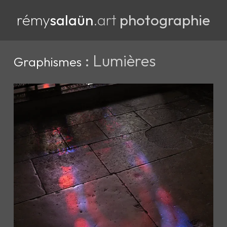
rémy
salaün
.art
photographie
: Lumières
Graphismes